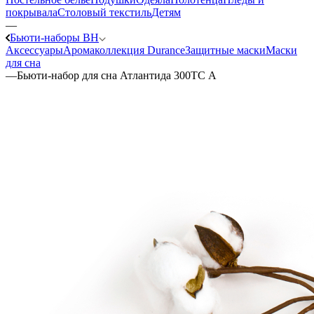
покрывала
Столовый текстиль
Детям
—
Бьюти-наборы ВН
Аксессуары
Аромаколлекция Durance
Защитные маски
Маски
для сна
—
Бьюти-набор для сна Атлантида 300ТС А