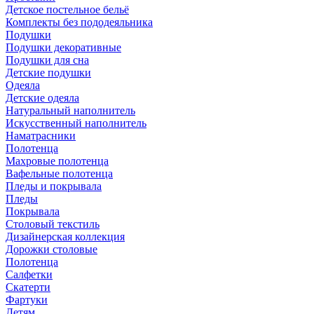
Детское постельное бельё
Комплекты без пододеяльника
Подушки
Подушки декоративные
Подушки для сна
Детские подушки
Одеяла
Детские одеяла
Натуральный наполнитель
Искуcственный наполнитель
Наматрасники
Полотенца
Махровые полотенца
Вафельные полотенца
Пледы и покрывала
Пледы
Покрывала
Столовый текстиль
Дизайнерская коллекция
Дорожки столовые
Полотенца
Салфетки
Скатерти
Фартуки
Детям