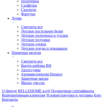
Полотенца
Салфетки
Скатерти
Фартуки
Детям
Смотреть все
Детское постельное бельё
Детские полотенца и уголки
Детские подушки
Детские одеяла
Детские пледы и покрывала
Приятные мелочи
Смотреть все
Бьюти-наборы ВН
Аксессуары
Аромаколлекция Durance
Защитные маски
Маски для сна
О бренде
BELLEHOME клуб
Подарочные сертификаты
Корпоративным клиентам
Условия покупки и доставка
Блог
Контакты