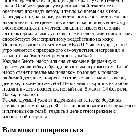
гипоаллергенности, подойдет для самой чувствительной
кожи. Особые терморегуляционные свойства тенселя
обеспечат прохладу летом, и тепло во время сна зимой.
Благодаря натуральному растительному составу тенсель не
накапливает электричество, а значит ваши волосы не будут
электризоваться и путаться. Эвкалипт известен своими
антибактериальными, уникальными целебными свойствами,
способствует благоприятному воздействию на кожу.
Используя такие незаменимые BEAUTY аксессуары, ваше
утро начнется с прекрасного самочувствия, настроения, а
засыпать вы будете непременно с улыбкой.
Каждый Бьюти-набор для сна упакован в фирменную
крафтовую коробку с брендированным пергаментом. Такой
набор станет идеальным подарком подойдет в подарок
любимой девушке, подруге, сестре, коллеге, маме, дочери,
девочке, и конечно же себе! Необычный сюрприз на любой
праздник - день рождения, новый год, 8 марта, 14 февраля,
Пасха, помолвка!
Рекомендуемый уход за изделиями из тенселя: бережная
стирка при температуре 30°, без использования отбеливателей
и пятновыводителей, гладить в деликатном режиме с
изнаночной стороны.
Вам может понравиться