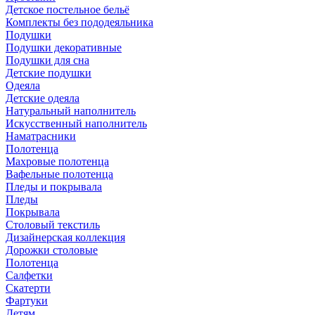
Детское постельное бельё
Комплекты без пододеяльника
Подушки
Подушки декоративные
Подушки для сна
Детские подушки
Одеяла
Детские одеяла
Натуральный наполнитель
Искуcственный наполнитель
Наматрасники
Полотенца
Махровые полотенца
Вафельные полотенца
Пледы и покрывала
Пледы
Покрывала
Столовый текстиль
Дизайнерская коллекция
Дорожки столовые
Полотенца
Салфетки
Скатерти
Фартуки
Детям