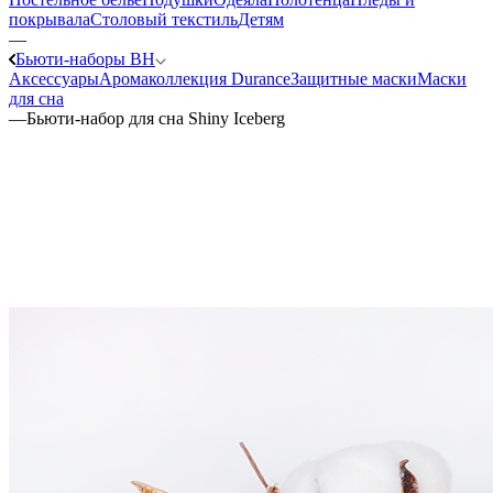
покрывала
Столовый текстиль
Детям
—
Бьюти-наборы ВН
Аксессуары
Аромаколлекция Durance
Защитные маски
Маски
для сна
—
Бьюти-набор для сна Shiny Iceberg