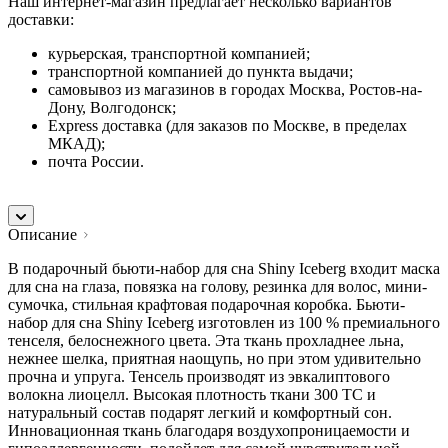
Наш интернет-магазин предлагает несколько вариантов
доставки:
курьерская, транспортной компанией;
транспортной компанией до пункта выдачи;
самовывоз из магазинов в городах Москва, Ростов-на-
Дону, Волгодонск;
Express доставка (для заказов по Москве, в пределах
МКАД);
почта России.
Описание
В подарочный бьюти-набор для сна Shiny Iceberg входит маска
для сна на глаза, повязка на голову, резинка для волос, мини-
сумочка, стильная крафтовая подарочная коробка. Бьюти-
набор для сна Shiny Iceberg изготовлен из 100 % премиального
тенселя, белоснежного цвета. Эта ткань прохладнее льна,
нежнее шелка, приятная наощупь, но при этом удивительно
прочна и упруга. Тенсель производят из эвкалиптового
волокна лиоцелл. Высокая плотность ткани 300 TC и
натуральный состав подарят легкий и комфортный сон.
Инновационная ткань благодаря воздухопроницаемости и