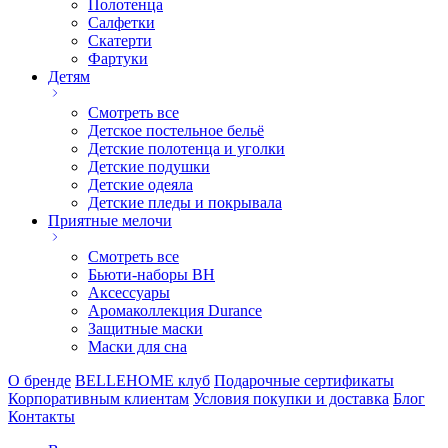
Полотенца
Салфетки
Скатерти
Фартуки
Детям
Смотреть все
Детское постельное бельё
Детские полотенца и уголки
Детские подушки
Детские одеяла
Детские пледы и покрывала
Приятные мелочи
Смотреть все
Бьюти-наборы ВН
Аксессуары
Аромаколлекция Durance
Защитные маски
Маски для сна
О бренде
BELLEHOME клуб
Подарочные сертификаты
Корпоративным клиентам
Условия покупки и доставка
Блог
Контакты