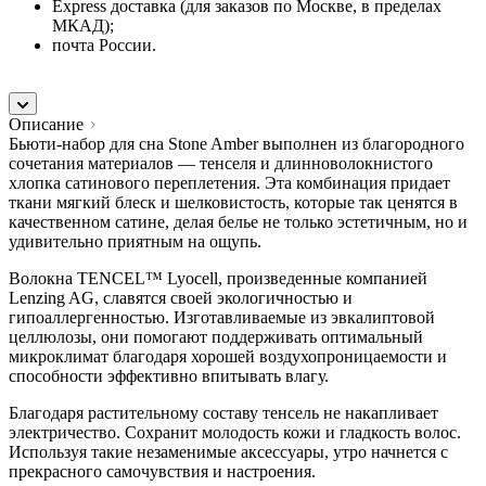
Express доставка (для заказов по Москве, в пределах
МКАД);
почта России.
Описание
Бьюти-набор для сна Stone Amber выполнен из благородного
сочетания материалов — тенселя и длинноволокнистого
хлопка сатинового переплетения. Эта комбинация придает
ткани мягкий блеск и шелковистость, которые так ценятся в
качественном сатине, делая белье не только эстетичным, но и
удивительно приятным на ощупь.
Волокна TENCEL™ Lyocell, произведенные компанией
Lenzing AG, славятся своей экологичностью и
гипоаллергенностью. Изготавливаемые из эвкалиптовой
целлюлозы, они помогают поддерживать оптимальный
микроклимат благодаря хорошей воздухопроницаемости и
способности эффективно впитывать влагу.
Благодаря растительному составу тенсель не накапливает
электричество. Сохранит молодость кожи и гладкость волос.
Используя такие незаменимые аксессуары, утро начнется с
прекрасного самочувствия и настроения.