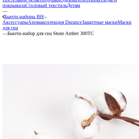
покрывала
Столовый текстиль
Детям
—
Бьюти-наборы ВН
Аксессуары
Аромаколлекция Durance
Защитные маски
Маски
для сна
—
Бьюти-набор для сна Stone Amber 300ТС