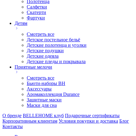
Полотенца
Салфетки
Скатерти
Фартуки
Детям
Смотреть все
Детское постельное бельё
Детские полотенца и уголки
Детские подушки
Детские одеяла
Детские пледы и покрывала
Приятные мелочи
Смотреть все
Бьюти-наборы ВН
Аксессуары
Аромаколлекция Durance
Защитные маски
Маски для сна
О бренде
BELLEHOME клуб
Подарочные сертификаты
Корпоративным клиентам
Условия покупки и доставка
Блог
Контакты