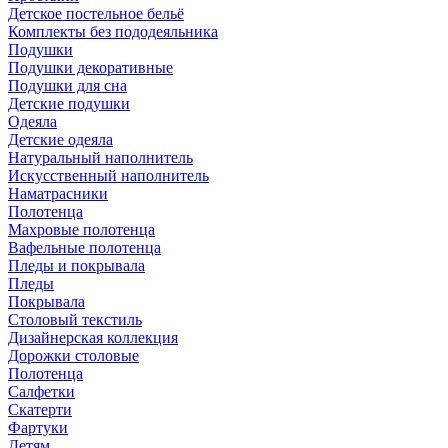
Детское постельное бельё
Комплекты без пододеяльника
Подушки
Подушки декоративные
Подушки для сна
Детские подушки
Одеяла
Детские одеяла
Натуральный наполнитель
Искуcственный наполнитель
Наматрасники
Полотенца
Махровые полотенца
Вафельные полотенца
Пледы и покрывала
Пледы
Покрывала
Столовый текстиль
Дизайнерская коллекция
Дорожки столовые
Полотенца
Салфетки
Скатерти
Фартуки
Детям