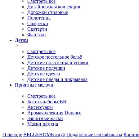
Смотреть все
Дизайнерская коллекция
Дорожки столовые
Полотенца
Салфетки
Скатерти
Фартуки
Детям
Смотреть все
Детское постельное бельё
Детские полотенца и уголки
Детские подушки
Детские одеяла
Детские пледы и покрывала
Приятные мелочи
Смотреть все
Бьюти-наборы ВН
Аксессуары
Аромаколлекция Durance
Защитные маски
Маски для сна
О бренде
BELLEHOME клуб
Подарочные сертификаты
Корпор