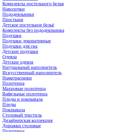
Комплекты постельного белья
Наволочки
Пододеяльники
Простыни
Детское постельное бельё
Комплекты без пододеяльника
Подушки
Подушки декоративные
Подушки для сна
Детские подушки
Одеяла
Детские одеяла
Натуральный наполнитель
Искуcственный наполнитель
Наматрасники
Полотенца
Махровые полотенца
Вафельные полотенца
Пледы и покрывала
Пледы
Покрывала
Столовый текстиль
Дизайнерская коллекция
Дорожки столовые
Полотенца