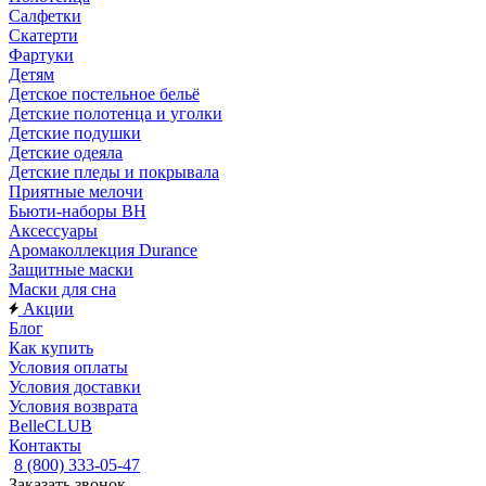
Салфетки
Скатерти
Фартуки
Детям
Детское постельное бельё
Детские полотенца и уголки
Детские подушки
Детские одеяла
Детские пледы и покрывала
Приятные мелочи
Бьюти-наборы ВН
Аксессуары
Аромаколлекция Durance
Защитные маски
Маски для сна
Акции
Блог
Как купить
Условия оплаты
Условия доставки
Условия возврата
BelleCLUB
Контакты
8 (800) 333-05-47
Заказать звонок