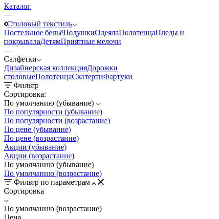
Каталог
—
Столовый текстиль
Постельное бельё
Подушки
Одеяла
Полотенца
Пледы и
покрывала
Детям
Приятные мелочи
—
Салфетки
Дизайнерская коллекция
Дорожки
столовые
Полотенца
Скатерти
Фартуки
Фильтр
Сортировка:
По умолчанию (убывание)
По популярности (убывание)
По популярности (возрастание)
По цене (убывание)
По цене (возрастание)
Акции (убывание)
Акции (возрастание)
По умолчанию (убывание)
По умолчанию (возрастание)
Фильтр по параметрам
Сортировка
По умолчанию (возрастание)
Цена