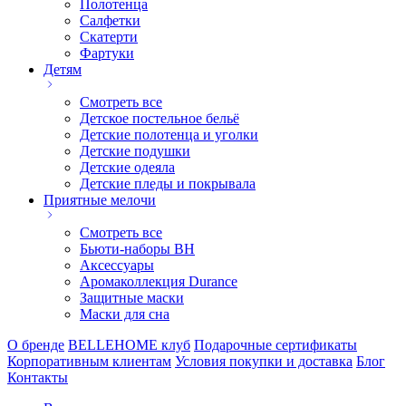
Полотенца
Салфетки
Скатерти
Фартуки
Детям
Смотреть все
Детское постельное бельё
Детские полотенца и уголки
Детские подушки
Детские одеяла
Детские пледы и покрывала
Приятные мелочи
Смотреть все
Бьюти-наборы ВН
Аксессуары
Аромаколлекция Durance
Защитные маски
Маски для сна
О бренде
BELLEHOME клуб
Подарочные сертификаты
Корпоративным клиентам
Условия покупки и доставка
Блог
Контакты