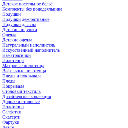
Детское постельное бельё
Комплекты без пододеяльника
Подушки
Подушки декоративные
Подушки для сна
Детские подушки
Одеяла
Детские одеяла
Натуральный наполнитель
Искуcственный наполнитель
Наматрасники
Полотенца
Махровые полотенца
Вафельные полотенца
Пледы и покрывала
Пледы
Покрывала
Столовый текстиль
Дизайнерская коллекция
Дорожки столовые
Полотенца
Салфетки
Скатерти
Фартуки
Детям