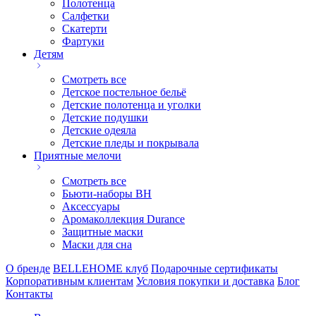
Полотенца
Салфетки
Скатерти
Фартуки
Детям
Смотреть все
Детское постельное бельё
Детские полотенца и уголки
Детские подушки
Детские одеяла
Детские пледы и покрывала
Приятные мелочи
Смотреть все
Бьюти-наборы ВН
Аксессуары
Аромаколлекция Durance
Защитные маски
Маски для сна
О бренде
BELLEHOME клуб
Подарочные сертификаты
Корпоративным клиентам
Условия покупки и доставка
Блог
Контакты