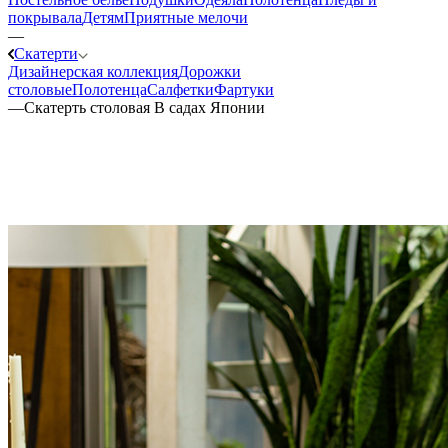
покрывала
Детям
Приятные мелочи
—
Скатерти
Дизайнерская коллекция
Дорожки
столовые
Полотенца
Салфетки
Фартуки
—
Скатерть столовая В садах Японии