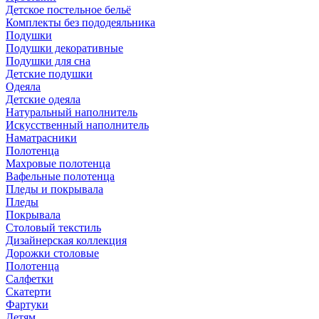
Детское постельное бельё
Комплекты без пододеяльника
Подушки
Подушки декоративные
Подушки для сна
Детские подушки
Одеяла
Детские одеяла
Натуральный наполнитель
Искуcственный наполнитель
Наматрасники
Полотенца
Махровые полотенца
Вафельные полотенца
Пледы и покрывала
Пледы
Покрывала
Столовый текстиль
Дизайнерская коллекция
Дорожки столовые
Полотенца
Салфетки
Скатерти
Фартуки
Детям