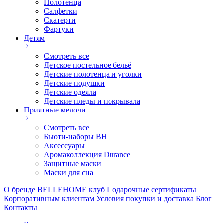
Полотенца
Салфетки
Скатерти
Фартуки
Детям
Смотреть все
Детское постельное бельё
Детские полотенца и уголки
Детские подушки
Детские одеяла
Детские пледы и покрывала
Приятные мелочи
Смотреть все
Бьюти-наборы ВН
Аксессуары
Аромаколлекция Durance
Защитные маски
Маски для сна
О бренде
BELLEHOME клуб
Подарочные сертификаты
Корпоративным клиентам
Условия покупки и доставка
Блог
Контакты