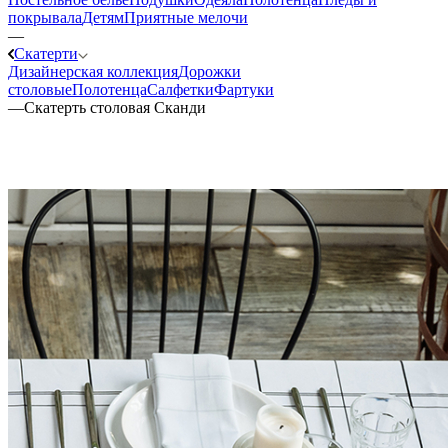
покрывала
Детям
Приятные мелочи
—
Скатерти
Дизайнерская коллекция
Дорожки
столовые
Полотенца
Салфетки
Фартуки
—
Скатерть столовая Сканди