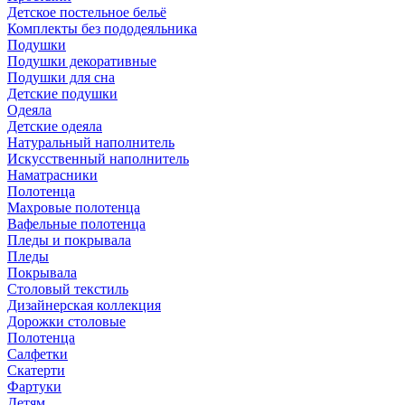
Детское постельное бельё
Комплекты без пододеяльника
Подушки
Подушки декоративные
Подушки для сна
Детские подушки
Одеяла
Детские одеяла
Натуральный наполнитель
Искуcственный наполнитель
Наматрасники
Полотенца
Махровые полотенца
Вафельные полотенца
Пледы и покрывала
Пледы
Покрывала
Столовый текстиль
Дизайнерская коллекция
Дорожки столовые
Полотенца
Салфетки
Скатерти
Фартуки
Детям