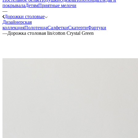
покрывала
Детям
Приятные мелочи
—
Дорожки столовые
Дизайнерская
коллекция
Полотенца
Салфетки
Скатерти
Фартуки
—
Дорожка столовая lin/cotton Crystal Green