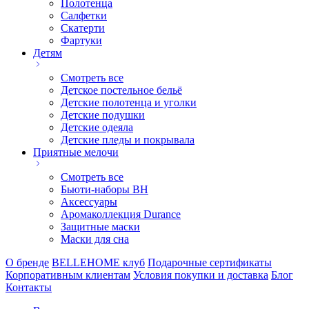
Полотенца
Салфетки
Скатерти
Фартуки
Детям
Смотреть все
Детское постельное бельё
Детские полотенца и уголки
Детские подушки
Детские одеяла
Детские пледы и покрывала
Приятные мелочи
Смотреть все
Бьюти-наборы ВН
Аксессуары
Аромаколлекция Durance
Защитные маски
Маски для сна
О бренде
BELLEHOME клуб
Подарочные сертификаты
Корпоративным клиентам
Условия покупки и доставка
Блог
Контакты