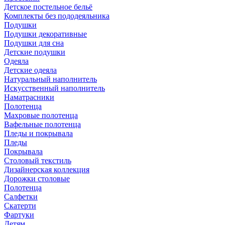
Детское постельное бельё
Комплекты без пододеяльника
Подушки
Подушки декоративные
Подушки для сна
Детские подушки
Одеяла
Детские одеяла
Натуральный наполнитель
Искуcственный наполнитель
Наматрасники
Полотенца
Махровые полотенца
Вафельные полотенца
Пледы и покрывала
Пледы
Покрывала
Столовый текстиль
Дизайнерская коллекция
Дорожки столовые
Полотенца
Салфетки
Скатерти
Фартуки
Детям