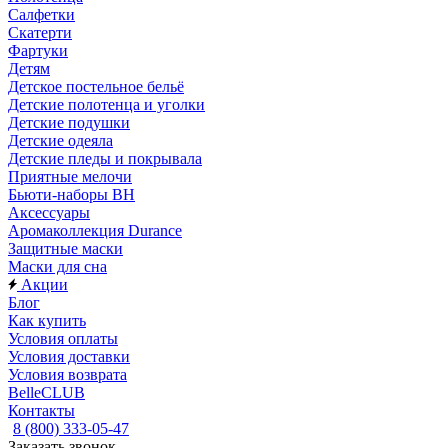
Салфетки
Скатерти
Фартуки
Детям
Детское постельное бельё
Детские полотенца и уголки
Детские подушки
Детские одеяла
Детские пледы и покрывала
Приятные мелочи
Бьюти-наборы ВН
Аксессуары
Аромаколлекция Durance
Защитные маски
Маски для сна
Акции
Блог
Как купить
Условия оплаты
Условия доставки
Условия возврата
BelleCLUB
Контакты
8 (800) 333-05-47
Заказать звонок