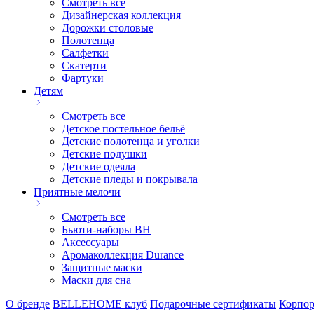
Смотреть все
Дизайнерская коллекция
Дорожки столовые
Полотенца
Салфетки
Скатерти
Фартуки
Детям
Смотреть все
Детское постельное бельё
Детские полотенца и уголки
Детские подушки
Детские одеяла
Детские пледы и покрывала
Приятные мелочи
Смотреть все
Бьюти-наборы ВН
Аксессуары
Аромаколлекция Durance
Защитные маски
Маски для сна
О бренде
BELLEHOME клуб
Подарочные сертификаты
Корпор