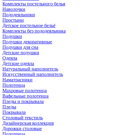
Комплекты постельного белья
Наволочки
Пододеяльники
Простыни
Детское постельное бельё
Комплекты без пододеяльника
Подушки
Подушки декоративные
Подушки для сна
Детские подушки
Одеяла
Детские одеяла
Натуральный наполнитель
Искуcственный наполнитель
Наматрасники
Полотенца
Махровые полотенца
Вафельные полотенца
Пледы и покрывала
Пледы
Покрывала
Столовый текстиль
Дизайнерская коллекция
Дорожки столовые
Полотенца