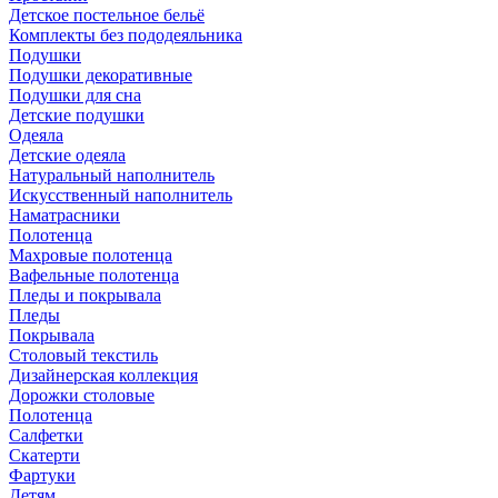
Детское постельное бельё
Комплекты без пододеяльника
Подушки
Подушки декоративные
Подушки для сна
Детские подушки
Одеяла
Детские одеяла
Натуральный наполнитель
Искуcственный наполнитель
Наматрасники
Полотенца
Махровые полотенца
Вафельные полотенца
Пледы и покрывала
Пледы
Покрывала
Столовый текстиль
Дизайнерская коллекция
Дорожки столовые
Полотенца
Салфетки
Скатерти
Фартуки
Детям