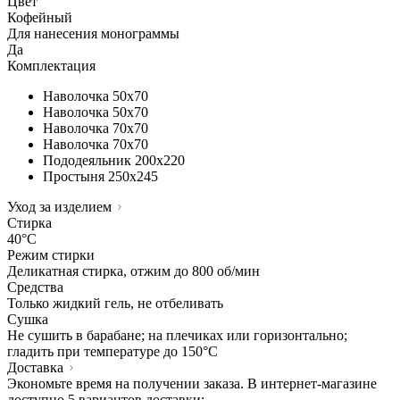
Цвет
Кофейный
Для нанесения монограммы
Да
Комплектация
Наволочка
50х70
Наволочка
50х70
Наволочка
70х70
Наволочка
70х70
Пододеяльник
200х220
Простыня
250х245
Уход за изделием
Стирка
40°C
Режим стирки
Деликатная стирка, отжим до 800 об/мин
Средства
Только жидкий гель, не отбеливать
Сушка
Не сушить в барабане; на плечиках или горизонтально;
гладить при температуре до 150°C
Доставка
Экономьте время на получении заказа. В интернет-магазине
доступно 5 вариантов доставки: