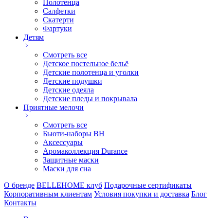
Полотенца
Салфетки
Скатерти
Фартуки
Детям
Смотреть все
Детское постельное бельё
Детские полотенца и уголки
Детские подушки
Детские одеяла
Детские пледы и покрывала
Приятные мелочи
Смотреть все
Бьюти-наборы ВН
Аксессуары
Аромаколлекция Durance
Защитные маски
Маски для сна
О бренде
BELLEHOME клуб
Подарочные сертификаты
Корпоративным клиентам
Условия покупки и доставка
Блог
Контакты