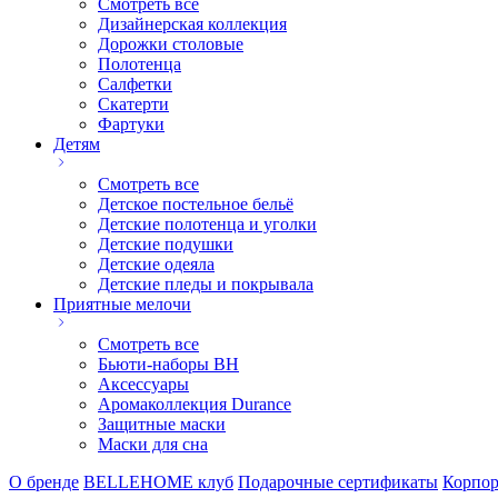
Смотреть все
Дизайнерская коллекция
Дорожки столовые
Полотенца
Салфетки
Скатерти
Фартуки
Детям
Смотреть все
Детское постельное бельё
Детские полотенца и уголки
Детские подушки
Детские одеяла
Детские пледы и покрывала
Приятные мелочи
Смотреть все
Бьюти-наборы ВН
Аксессуары
Аромаколлекция Durance
Защитные маски
Маски для сна
О бренде
BELLEHOME клуб
Подарочные сертификаты
Корпор