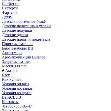
Салфетки
Скатерти
Фартуки
Детям
Детское постельное бельё
Детские полотенца и уголки
Детские подушки
Детские одеяла
Детские пледы и покрывала
Приятные мелочи
Бьюти-наборы ВН
Аксессуары
Аромаколлекция Durance
Защитные маски
Маски для сна
Акции
Блог
Как купить
Условия оплаты
Условия доставки
Условия возврата
BelleCLUB
Контакты
8 (800) 333-05-47
Заказать звонок