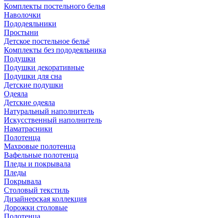
Комплекты постельного белья
Наволочки
Пододеяльники
Простыни
Детское постельное бельё
Комплекты без пододеяльника
Подушки
Подушки декоративные
Подушки для сна
Детские подушки
Одеяла
Детские одеяла
Натуральный наполнитель
Искуcственный наполнитель
Наматрасники
Полотенца
Махровые полотенца
Вафельные полотенца
Пледы и покрывала
Пледы
Покрывала
Столовый текстиль
Дизайнерская коллекция
Дорожки столовые
Полотенца