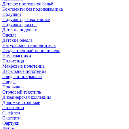
Детское постельное бельё
Комплекты без пододеяльника
Подушки
Подушки декоративные
Подушки для сна
Детские подушки
Одеяла
Детские одеяла
Натуральный наполнитель
Искуcственный наполнитель
Наматрасники
Полотенца
Махровые полотенца
Вафельные полотенца
Пледы и покрывала
Пледы
Покрывала
Столовый текстиль
Дизайнерская коллекция
Дорожки столовые
Полотенца
Салфетки
Скатерти
Фартуки
Детям