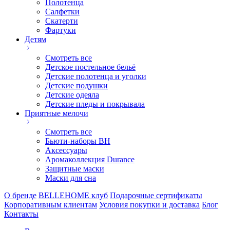
Полотенца
Салфетки
Скатерти
Фартуки
Детям
Смотреть все
Детское постельное бельё
Детские полотенца и уголки
Детские подушки
Детские одеяла
Детские пледы и покрывала
Приятные мелочи
Смотреть все
Бьюти-наборы ВН
Аксессуары
Аромаколлекция Durance
Защитные маски
Маски для сна
О бренде
BELLEHOME клуб
Подарочные сертификаты
Корпоративным клиентам
Условия покупки и доставка
Блог
Контакты