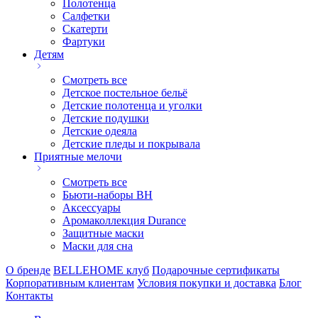
Полотенца
Салфетки
Скатерти
Фартуки
Детям
Смотреть все
Детское постельное бельё
Детские полотенца и уголки
Детские подушки
Детские одеяла
Детские пледы и покрывала
Приятные мелочи
Смотреть все
Бьюти-наборы ВН
Аксессуары
Аромаколлекция Durance
Защитные маски
Маски для сна
О бренде
BELLEHOME клуб
Подарочные сертификаты
Корпоративным клиентам
Условия покупки и доставка
Блог
Контакты