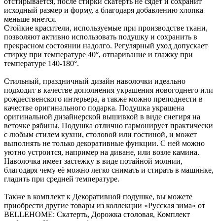
отстирывается, после стирки скатерть не сядет и сохранит
исходный размер и форму, а благодаря добавлению хлопка
меньше мнется.
Стойкие красители, используемые при производстве ткани,
позволяют активно использовать подушку и сохранить в
прекрасном состоянии надолго. Регулярный уход допускает
стирку при температуре 40°, отпаривание и глажку при
температуре 140-180°.
Стильный, праздничный дизайн наволочки идеально
подходит в качестве дополнения украшения новогоднего или
рождественского интерьера, а также можно преподнести в
качестве оригинального подарка. Подушка украшена
оригинальной дизайнерской вышивкой в виде снегиря на
веточке рябины. Подушка отлично гармонирует практически
с любым стилем кухни, столовой или гостиной, и может
выполнять не только декоративные функции. С ней можно
уютно устроится, например на диване, или возле камина.
Наволочка имеет застежку в виде потайной молнии,
благодаря чему её можно легко снимать и стирать в машинке,
гладить при средней температуре.
Также в комплект к Декоративной подушке, вы можете
приобрести другие товары из коллекции «Русская зима» от
BELLEHOME: Скатерть, Дорожка столовая, Комплект