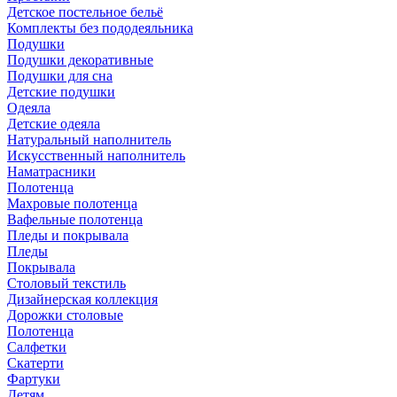
Детское постельное бельё
Комплекты без пододеяльника
Подушки
Подушки декоративные
Подушки для сна
Детские подушки
Одеяла
Детские одеяла
Натуральный наполнитель
Искуcственный наполнитель
Наматрасники
Полотенца
Махровые полотенца
Вафельные полотенца
Пледы и покрывала
Пледы
Покрывала
Столовый текстиль
Дизайнерская коллекция
Дорожки столовые
Полотенца
Салфетки
Скатерти
Фартуки
Детям