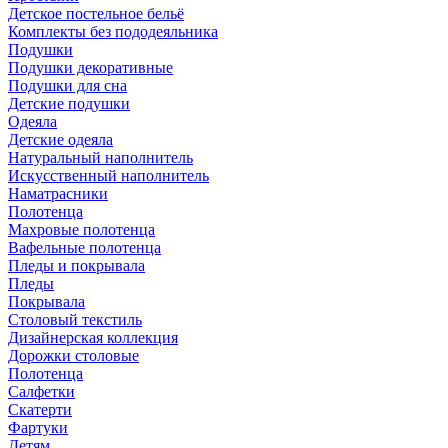
Детское постельное бельё
Комплекты без пододеяльника
Подушки
Подушки декоративные
Подушки для сна
Детские подушки
Одеяла
Детские одеяла
Натуральный наполнитель
Искуcственный наполнитель
Наматрасники
Полотенца
Махровые полотенца
Вафельные полотенца
Пледы и покрывала
Пледы
Покрывала
Столовый текстиль
Дизайнерская коллекция
Дорожки столовые
Полотенца
Салфетки
Скатерти
Фартуки
Детям