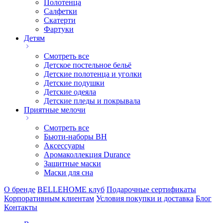
Полотенца
Салфетки
Скатерти
Фартуки
Детям
Смотреть все
Детское постельное бельё
Детские полотенца и уголки
Детские подушки
Детские одеяла
Детские пледы и покрывала
Приятные мелочи
Смотреть все
Бьюти-наборы ВН
Аксессуары
Аромаколлекция Durance
Защитные маски
Маски для сна
О бренде
BELLEHOME клуб
Подарочные сертификаты
Корпоративным клиентам
Условия покупки и доставка
Блог
Контакты