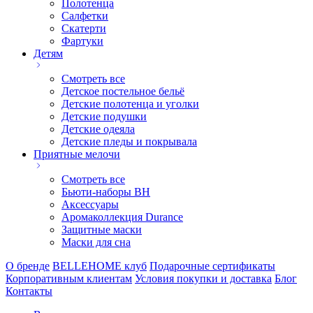
Полотенца
Салфетки
Скатерти
Фартуки
Детям
Смотреть все
Детское постельное бельё
Детские полотенца и уголки
Детские подушки
Детские одеяла
Детские пледы и покрывала
Приятные мелочи
Смотреть все
Бьюти-наборы ВН
Аксессуары
Аромаколлекция Durance
Защитные маски
Маски для сна
О бренде
BELLEHOME клуб
Подарочные сертификаты
Корпоративным клиентам
Условия покупки и доставка
Блог
Контакты