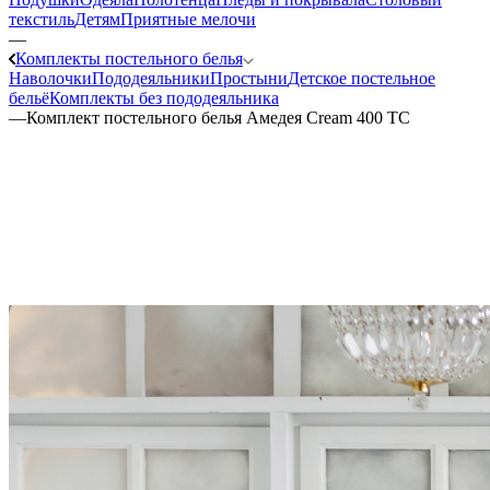
текстиль
Детям
Приятные мелочи
—
Комплекты постельного белья
Наволочки
Пододеяльники
Простыни
Детское постельное
бельё
Комплекты без пододеяльника
—
Комплект постельного белья Амедея Cream 400 ТС