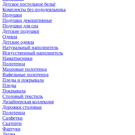
Детское постельное бельё
Комплекты без пододеяльника
Подушки
Подушки декоративные
Подушки для сна
Детские подушки
Одеяла
Детские одеяла
Натуральный наполнитель
Искуcственный наполнитель
Наматрасники
Полотенца
Махровые полотенца
Вафельные полотенца
Пледы и покрывала
Пледы
Покрывала
Столовый текстиль
Дизайнерская коллекция
Дорожки столовые
Полотенца
Салфетки
Скатерти
Фартуки
Детям