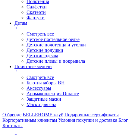
Полотенца
Салфетки
Скатерти
Фартуки
Детям
Смотреть все
Детское постельное бельё
Детские полотенца и уголки
Детские подушки
Детские одеяла
Детские пледы и покрывала
Приятные мелочи
Смотреть все
Бьюти-наборы ВН
Аксессуары
Аромаколлекция Durance
Защитные маски
Маски для сна
О бренде
BELLEHOME клуб
Подарочные сертификаты
Корпоративным клиентам
Условия покупки и доставка
Блог
Контакты