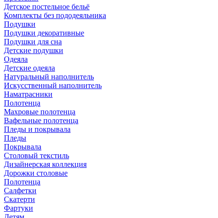
Детское постельное бельё
Комплекты без пододеяльника
Подушки
Подушки декоративные
Подушки для сна
Детские подушки
Одеяла
Детские одеяла
Натуральный наполнитель
Искуcственный наполнитель
Наматрасники
Полотенца
Махровые полотенца
Вафельные полотенца
Пледы и покрывала
Пледы
Покрывала
Столовый текстиль
Дизайнерская коллекция
Дорожки столовые
Полотенца
Салфетки
Скатерти
Фартуки
Детям